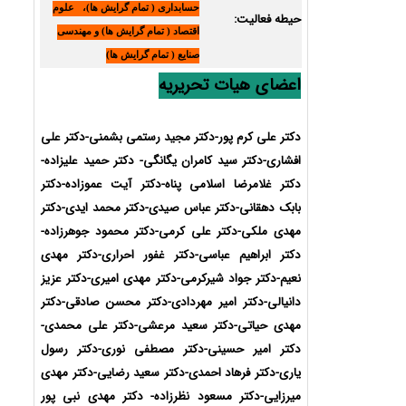
حسابداری ( تمام گرایش ها)، علوم
حیطه فعالیت:
اقتصاد ( تمام گرایش ها) و مهندسی
صنایع ( تمام گرایش ها)
اعضای هیات تحریریه
دکتر علی کرم پور-دکتر مجید رستمی بشمنی-دکتر علی
افشاری-
دکتر سید کامران یگانگی- دکتر حمید علیزاده-
دکتر غلامرضا اسلامی پناه-دکتر آیت عموزاده-دکتر
بابک دهقانی-دکتر عباس صیدی-دکتر محمد ایدی-
دکتر
مهدی ملکی-دکتر علی کرمی-دکتر محمود جوهرزاده-
دکتر ابراهیم عباسی-دکتر غفور احراری-دکتر مهدی
نعیم-دکتر جواد شیرکرمی-دکتر مهدی امیری-دکتر عزیز
دانیالی-دکتر امیر مهردادی-دکتر محسن صادقی-دکتر
مهدی حیاتی-دکتر سعید مرعشی-دکتر علی محمدی-
دکتر امیر حسینی-دکتر مصطفی نوری-دکتر رسول
یاری-دکتر فرهاد احمدی
-دکتر سعید رضایی-دکتر مهدی
میرزایی-
دکتر مسعود نظرزاده- دکتر مهدی نبی پور