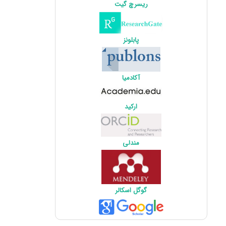
ریسرچ گیت
پابلونز
آکادمیا
ارکید
مندلی
گوگل اسکالر