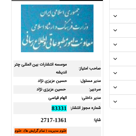
موسسه انتشارات بین المللی چتر
صاحب امتیاز:
اندیشه
مدیر مسئول:
حسین عزیزی نژاد
سردبیر:
حسین عزیزی نژاد
مدیر داخلی:
الهام قیاسی
شماره مجوز انتشار:
83331
شاپا:
2717-1361
علوم مدیریت ( تمام گرایش ها)، علوم