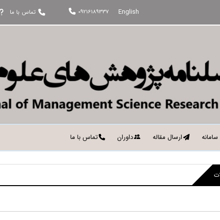
English
09216189337
تماس با ما
 سامانه
ارسال مقاله
داوران
تماس با ما
ات