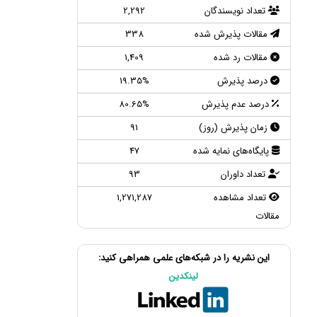
تعداد نویسندگان
2,292
مقالات پذیرش شده
338
مقالات رد شده
1,409
درصد پذیرش
19.35%
درصد عدم پذیرش
80.65%
زمان پذیرش (روز)
91
پایگاه‌های نمایه شده
47
تعداد داوران
93
تعداد مشاهده
1,271,287
مقالات
این نشریه را در شبکه‌های علمی همراهی کنید:
لینکدین