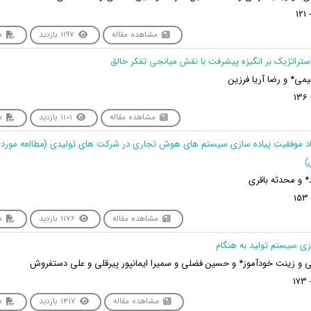
مشاهده مقاله
1197 بازدید
دا
می* و رضا آریا فرزین
مشاهده مقاله
1101 بازدید
دا
بعاد موفقیت پیاده سازی سیستم های هوش تجاری در شرکت های تولیدی (مطالعه مور
)
د* و محدثه باقری
مشاهده مقاله
1176 بازدید
دا
 و زینت خودآموز* و حسین فضلی و سمیرا ایمانپور پیرقلی و علی دستفروش
مشاهده مقاله
1417 بازدید
دا