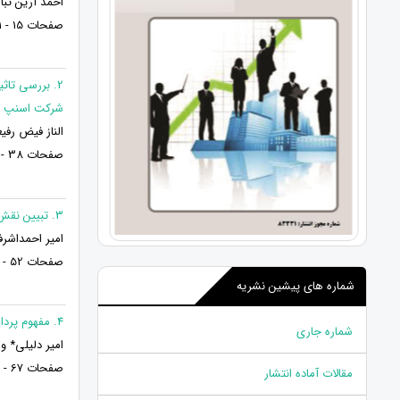
احمد آرین تبا
صفحات 15 - 1
2. بررسی تاث
شرکت اسنپ ت
الناز فیض رفیع
صفحات 38 - 16
3. تبیین نقش کایزن در بهره وری سازمانی
امیر احمداشر
صفحات 52 - 39
شماره های پیشین نشریه
4. مفهوم پردازی مهندسی ارزش در سازمان های تولیدی و خدماتی
شماره جاری
امیر دلیلی* 
صفحات 67 - 53
مقالات آماده انتشار