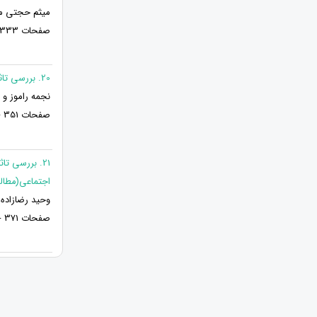
میثم حجتی مر
صفحات 333 - 318
20. بررسی تاثیر مالکیت روانی برند مشتریان بر اعتماد به برند: تبیین نقش عجین شدن مشتریان
نجمه راموز و
صفحات 351 - 334
21. بررسی ت
اجتماعی(مطالع
وحید رضازاده 
صفحات 371 - 352