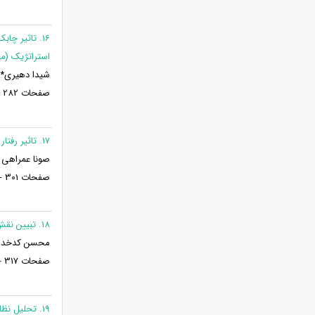
16. تاثیر چ
استراتژیک (م
شیدا دهیری* 
صفحات 282 - 265
17. تاثیر رفتار نوآورانه بر عملکرد سازمانی با نقش میانجی مهارتهای ارتباطی (مورد مطالعه : کافه بازار)
صونا عمراهی 
صفحات 301 - 283
18. تبیین نقش شش سیگما در مدیریت کیفیت
محسن کدخدایی
صفحات 317 - 302
19. تحلیل نظام آراستگی در بهره‌وری سازمانی