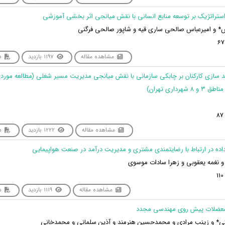
 و امیرعباس صالحی ساری قیه و شاپور صالحی فرگنی
مشاهده مقاله
1197 بازدید
دا
نمند سازی کارکنان بر چابکی سازمانی با نقش میانجی مدیریت مسیر شغلی (مطالعه مور
هرداری تهران)
مشاهده مقاله
1222 بازدید
دا
و نغمه یعقوبی و زهرا سادات موسوی
مشاهده مقاله
1119 بازدید
دا
 و زینب مرادی و محمدحسین هنرمند و آذین سلمانی و محمدخانی