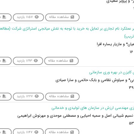
ر* و پرویز سعیدی
مشاهده مقاله
1157 بازدید
دا
یر عملکرد نام تجاری بر تمایل به خرید با توجه به نقش میانجی استراتژی شرکت (مطالعه
ریپ)
یان* و مازیار یساره افرا
مشاهده مقاله
1193 بازدید
دا
فی* و سیاوش نظامی و بابک حاتمی و سارا صیادی
مشاهده مقاله
1227 بازدید
دا
و نسیم شیبانی اصل و سمیه احیایی و مصطفی موحدی و مهرنوش ابراهیمی
مشاهده مقاله
1147 بازدید
دا