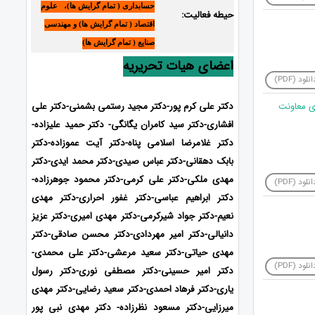
حسابداری ( تمام گرایش ها)، علوم
حیطه فعالیت:
اقتصاد ( تمام گرایش ها) و مهندسی
صنایع ( تمام گرایش ها)
اعضای هیات تحریریه
نلود (PDF)
دکتر علی کرم پور-دکتر مجید رستمی بشمنی-دکتر علی
دی معاونت
افشاری-
دکتر سید کامران یگانگی- دکتر حمید علیزاده-
دکتر غلامرضا اسلامی پناه-دکتر آیت عموزاده-دکتر
بابک دهقانی-دکتر عباس صیدی-دکتر محمد ایدی-
دکتر
مهدی ملکی-دکتر علی کرمی-دکتر محمود جوهرزاده-
نلود (PDF)
دکتر ابراهیم عباسی-دکتر غفور احراری-دکتر مهدی
نعیم-دکتر جواد شیرکرمی-دکتر مهدی امیری-دکتر عزیز
دانیالی-دکتر امیر مهردادی-دکتر محسن صادقی-دکتر
مهدی حیاتی-دکتر سعید مرعشی-دکتر علی محمدی-
نلود (PDF)
دکتر امیر حسینی-دکتر مصطفی نوری-دکتر رسول
یاری-دکتر فرهاد احمدی
-دکتر سعید رضایی-دکتر مهدی
میرزایی-
دکتر مسعود نظرزاده- دکتر مهدی نبی پور