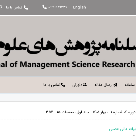
English
09216189337
تماس با ما
 سامانه
ارسال مقاله
داوران
تماس با ما
ول، صفحات 15 - 352