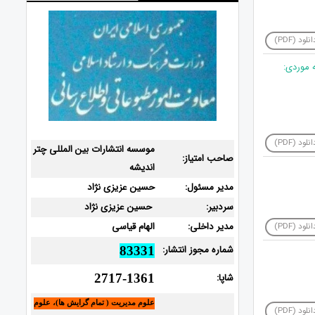
نلود (PDF)
 موردی:
نلود (PDF)
موسسه انتشارات بین المللی چتر
صاحب امتیاز:
اندیشه
مدیر مسئول:
حسین عزیزی نژاد
سردبیر:
حسین عزیزی نژاد
مدیر داخلی:
الهام قیاسی
نلود (PDF)
شماره مجوز انتشار:
83331
شاپا:
2717-1361
علوم مدیریت ( تمام گرایش ها)، علوم
نلود (PDF)