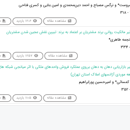
وست* و نرگس مصباح و احمد دین‌محمدی و امین بنایی و کسری فتاحی
مشاهده مقاله
1206 بازدید
دا
 نجمه طاهری*
مشاهده مقاله
1257 بازدید
دا
اثیر بازاریابی دهان به دهان برروی عملکرد فروش واحدهای ملکی با اثر میانجی شبکه ها
ه موردی آژانسهای املاک استان تهران)
کمسائی* و امیرحسین پورابراهیم
مشاهده مقاله
1105 بازدید
دا