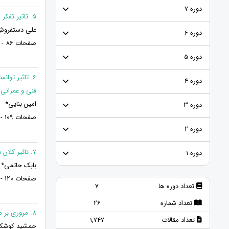
دوره 7
5. تاثیر تفکر استراتژیک بر توسعه منابع انسانی با نقش میانجی اثر بخشی آموزشی
علی دستفروش*
دوره 6
صفحات 86 - 67
دوره 5
6. تاثیر توا
دوره 4
فنی و عمرانی مناطق ۳ و ۸ ش
امین بنایی*
دوره 3
صفحات 109 - 87
دوره 2
7. تاثیر کلان داده در ارتباط با رضایتمندی مشتری و مدیریت درآمد در صنعت هواپیمایی
دوره ۱
بابک حاتمی* 
صفحات 120 - 110
تعداد دوره ها
7
تعداد شماره
26
8. مروری بر معضلات پیش روی مهندسی مجدد
تعداد مقالات
1,747
جمشید کوشکی*