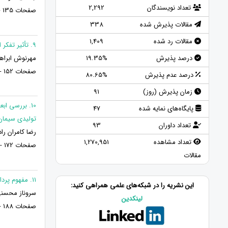
تعداد نویسندگان
2,292
صفحات 135 - 121
مقالات پذیرش شده
338
مقالات رد شده
1,409
9. تأثیر تفکر استراتژیک بر انگیزه پیشرفت با نقش میانجی تفکر خالق
مهرنوش ابراهی
درصد پذیرش
19.35%
صفحات 152 - 136
درصد عدم پذیرش
80.65%
زمان پذیرش (روز)
91
10. بررسی ا
پایگاه‌های نمایه شده
47
تولیدی سیمان
تعداد داوران
93
رضا کامران را
تعداد مشاهده
1,270,951
صفحات 172 - 153
مقالات
11. مفهوم پردازی سیستم تولید به هنگام
این نشریه را در شبکه‌های علمی همراهی کنید:
سروناز محسنی
لینکدین
صفحات 188 - 173