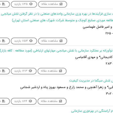
مشاهده مقاله
1145 بازدید
دا
ابک سازی فرآیندها در بهره وری سازمانی واحدهای صنعتی با در نظر گرفتن نقش میانجی 
طالعه موردی صنایع کوچک و متوسط شرکت شهرک های صنعتی استان تهران)
و امیر فاضل طهماسبی
مشاهده مقاله
1154 بازدید
دا
کادیجانی* و مهدی آقاعباسی
مشاهده مقاله
1213 بازدید
دا
* و زهرا آهنچی و محمد زارع و مسعود بهروز پناه و اردشیر شجاعی
مشاهده مقاله
1164 بازدید
دا