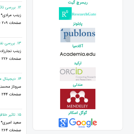
ریسرچ گیت
12. بررسی تاثیر مدیریت دانش مشتری بر ارزش طول عمر مشتری با میانجی گری چابکی سازمانی
زینب مرادی* و
صفحات 209 - 189
پابلونز
13. بررسی نقش میانجی‌گر آموزش کارآفرینانه در تاثیر سبک رهبری بر فرهنگ سازمانی شرکت فراکاو
آکادمیا
زینب نجارزاده
صفحات 226 - 210
ارکید
14. دیجیتال مارکتینگ رویکرد تحول گرایانه در کسب و کار
مندلی
سروناز محسنی
صفحات 244 - 227
گوگل اسکالر
15. تاثیر خلاقیت سازمانی بر نوآوری سازمانی با نقش میانجی انگیزش کارکنان
سعید امیری*
صفحات 264 - 245