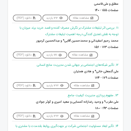
مطلق و علی قاسمی
صفحات 155 - 140
مشاهده مقاله
1212 بازدید
دانلود (PDF)
11. بررسی اثر تبلیغات مشترک بر نگرش مصرف کننده و قصد خرید برند میزبان با
توجه به نقش تعدیل کنندگی درجه اهمیت تبلیغات مشترک
محمد رحیم اسفیدانی و محمدحسین آقایی* و عبدالحسین کرمپور
صفحات 173 - 156
مشاهده مقاله
1181 بازدید
دانلود (PDF)
12. تأثیر شبکه‌های اجتماعی بر جهانی شدن مدیریت منابع انسانی
علی گنجعلی خانی* و هادی همتیان
صفحات 179 - 174
مشاهده مقاله
1272 بازدید
دانلود (PDF)
13. مفهوم پردازی مدیریت کیفیت جامع
علی مقرب* و وحید رضازاده کمسایی و سعید امیری و کوثر جوادی
صفحات 193 - 180
مشاهده مقاله
1272 بازدید
دانلود (PDF)
14. تأثیر ابعاد مسئولیت اجتماعی شرکت بر جهت‌گیری روابط بلندمدت با مشتری با