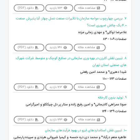
مشاهده مقاله
1173 بازدید
دانلود (PDF)
7. بررسی چهارچوب مواجه سازمان با تاثیرات صنعت نسل چهار: آیا پذیرش صنعت
۴.۰ یک چالش ضروری است؟
غلامرضا توکلی* و مهدی زمانی مزده
صفحات 109 - 83
مشاهده مقاله
1148 بازدید
دانلود (PDF)
8. تبیین نقش کایزن در بهره وری سازمانی در صنایع کوچک و متوسط شرکت شهرک
های صنعتی استان تهران
شیدا دهیری* و محمد امین رفعتی
صفحات 123 - 110
مشاهده مقاله
1216 بازدید
دانلود (PDF)
9. تولید بدون کارخانه
صونا عمراهی کادیجانی* و امین رفیع زاده و ستار پر دل چیککلو و امیرگرامی
صفحات 139 - 124
مشاهده مقاله
1193 بازدید
دانلود (PDF)
10. تبیین نقش استانداردهای ایزو در بهبود فرآیندهای سازمان
طاهره منعم درآباد* و محمد دی دره خمسه و کیمیا شیروانی هرندی و سپیده پارسایی