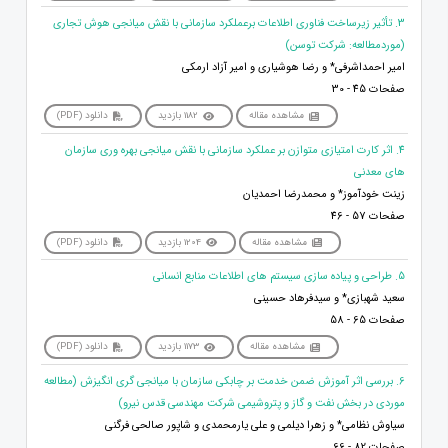
3. تأثیر زیرساخت فناوری اطلاعات برعملکرد سازمانی با نقش میانجی هوش تجاری
(موردمطالعه: شرکت توسن)
امیر احمداشرفی* و رضا هوشیاری و امیر آزاد ارمکی
صفحات 45 - 30
مشاهده مقاله
1182 بازدید
دانلود (PDF)
4. اثر کارت امتیازی متوازن بر عملکرد سازمانی با نقش میانجی بهره وری سازمان
های معدنی
زینت خودآموز* و محمدرضا احمدیان
صفحات 57 - 46
مشاهده مقاله
1204 بازدید
دانلود (PDF)
5. طراحی و پیاده سازی سیستم های اطلاعات منابع انسانی
سعید شهبازی* و سیدفرهاد حسینی
صفحات 65 - 58
مشاهده مقاله
1173 بازدید
دانلود (PDF)
6. بررسی اثر آموزش ضمن خدمت بر چابکی سازمان با میانجی گری انگیزش (مطالعه
موردی در بخش نفت و گاز و پتروشیمی شرکت مهندسی قدس نیرو)
سیاوش نظامی* و زهرا دیلمی و علی یارمحمدی و شاپور صالحی فرگنی
صفحات 82 - 66