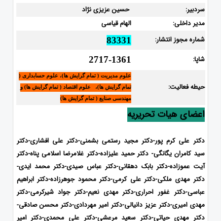
سردبیر:
حسین عزیزی نژاد
مدیر داخلی:
الهام قیاسی
شماره مجوز انتشار:
83331
شاپا:
2717-1361
علوم مدیریت ( تمام گرایش ها)، علوم حسابداری (
حیطه فعالیت:
تمام گرایش ها)، علوم اقتصاد ( تمام گرایش ها) و
مهندسی صنایع ( تمام گرایش ها)
اعضای هیات تحریریه
دکتر علی کرم پور-دکتر مجید رستمی بشمنی-دکتر علی افشاری-
دکتر
سید کامران یگانگی- دکتر حمید علیزاده-دکتر غلامرضا اسلامی پناه-دکتر
آیت عموزاده-دکتر بابک دهقانی-دکتر عباس صیدی-دکتر محمد ایدی-
دکتر مهدی ملکی-دکتر علی کرمی-دکتر محمود جوهرزاده-دکتر ابراهیم
عباسی-دکتر غفور احراری-دکتر مهدی نعیم-دکتر جواد شیرکرمی-دکتر
مهدی امیری-دکتر عزیز دانیالی-دکتر امیر مهردادی-دکتر محسن صادقی-
دکتر مهدی حیاتی-دکتر سعید مرعشی-دکتر علی محمدی-دکتر امیر