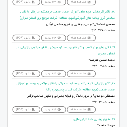
مشاهده مقاله
1140 بازدید
دانلود (PDF)
18. تاثیر اثر بخشی دوره های آموزش ضمن خدمت بر عملکرد سازمانی با نقش
میانجی گری برنامه های آموزشی(مورد مطالعه: شرکت توزیع برق استان تهران)
محسن کدخدائی* و مریم جعفری و شاپور صالحی فرگنی
صفحات 278 - 263
مشاهده مقاله
1198 بازدید
دانلود (PDF)
19. تاثیر نوآوری در کسب و کار آنلاین بر عملکرد فروش با نقش میانجی بازاریابی در
فضای مجازی
محمدحسین هنرمند*
صفحات 291 - 279
مشاهده مقاله
1164 بازدید
دانلود (PDF)
20. تاثیر بازاریابی کارآفرینانه بر عملکرد صادراتی با نقش میانجی دوره های آموزش
ضمن خدمت(مورد مطالعه :شرکت لبنیات پاستوریزه پاک)
مصطفی موحدی* و سرور ماندگار و فرزانه بحیرایی و شاپور صالحی فرگنی
صفحات 310 - 292
مشاهده مقاله
1199 بازدید
دانلود (PDF)
21. مفهوم پردازی خطا ناپذیرسازی
مهرداد مقسم*