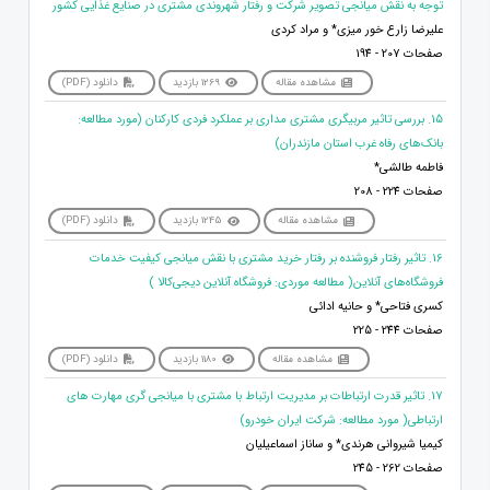
توجه به نقش میانجی تصویر شرکت و رفتار شهروندی مشتری در صنایع غذایی کشور
علیرضا زارع خور میزی* و مراد کردی
صفحات 207 - 194
مشاهده مقاله
1269 بازدید
دانلود (PDF)
15. بررسی تاثیر مربیگری مشتری مداری بر عملکرد فردی کارکنان (مورد مطالعه:
بانک‌های رفاه غرب استان مازندران)
فاطمه طالشی*
صفحات 224 - 208
مشاهده مقاله
1245 بازدید
دانلود (PDF)
16. تاثیر رفتار فروشنده بر رفتار خرید مشتری با نقش میانجی کیفیت خدمات
فروشگاه‌های آنلاین( مطالعه موردی: فروشگاه آنلاین دیجی‌کالا )
کسری فتاحی* و حانیه ادائی
صفحات 244 - 225
مشاهده مقاله
1180 بازدید
دانلود (PDF)
17. تاثیر قدرت ارتباطات بر مدیریت ارتباط با مشتری با میانجی گری مهارت های
ارتباطی( مورد مطالعه: شرکت ایران خودرو)
کیمیا شیروانی هرندی* و ساناز اسماعیلیان
صفحات 262 - 245