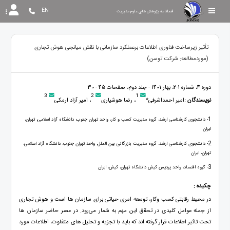
EN
فصلنامه پژوهش های علوم مدیریت
تأثیر زیرساخت فناوری اطلاعات برعملکرد سازمانی با نقش میانجی هوش تجاری
(موردمطالعه: شرکت توسن)
دوره 4، شماره 1-2، بهار 1401 - جلد دوم، صفحات 45 - 30
3
2
1
نویسندگان :
امیر احمداشرفی*
، رضا هوشیاری
، امیر آزاد ارمکی
1
- دانشجوی کارشناسی ارشد، گروه مدیریت کسب و کار، واحد تهران جنوب، دانشگاه آزاد اسلامی، تهران،
ایران
2
- دانشجوی کارشناسی ارشد، گروه مدیریت بازرگانی بین الملل، واحد تهران جنوب، دانشگاه آزاد اسلامی،
تهران، ایران
3
- گروه اقتصاد، واحد پردیس کیش دانشگاه تهران، کیش، ایران
چکیده :
در محیط رقابتی کسب ‌وکار، توسعه امری حیاتی برای سازمان ها است و هوش تجاری
از جمله عوامل کلیدی در تحقق این مهم به شمار می‌رود. در عصر حاضر سازمان ها
تحت تاثیر اطلاعات قرار گرفته اند که باید با تجزیه و تحلیل های متفاوت، اطلاعات مورد