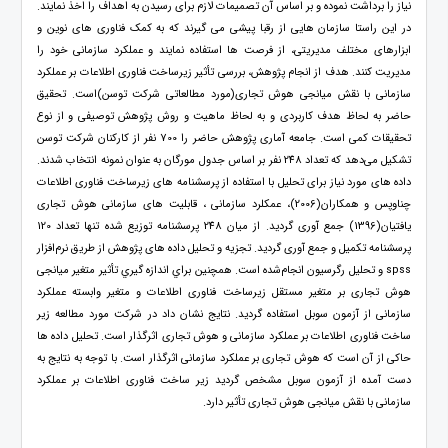
نیاز را برداشت نموده و بر اساس آن تصمیمات لازم برای رسیدن به اهداف را اخذ نمایند.
در این راستا سازمان هایی از رقبا پیشی می گیرند که به کمک فناوری های نوین و
ابزارهای مختلف مدیریتی، از فرصت ها استفاده نمایند و عملکرد سازمانی خود را
مدیریت کنند. هدف از انجام پژوهش، بررسی تأثیر زیرساخت فناوری اطلاعات بر عملکرد
سازمانی با نقش میانجی هوش تجاری(مورد مطالعاتی شرکت توسن)است. تحقیق
حاضر به لحاظ هدف کاربردی و به لحاظ ماهیت و روش پژوهش توصیفی و از نوع
تحقیقات کمی است. جامعه آماری پژوهش حاضر را 700 نفر از کارکنان شرکت توسن
تشکیل می‌دهد که تعداد 248 نفر بر اساس جدول مورگان به عنوان نمونه انتخاب شدند.
داده های مورد نیاز برای تحلیل با استفاده از پرسشنامه های زیرساخت فناوری اطلاعات
چناوپس و همکاران(2006)، عمکلرد سازمانی ، قابلیت های سازمانی هوش تجاری
یافتیان(1396) جمع آوری گردید. از میان 248 پرسشنامه توزیع شده تنها تعداد 120
پرسشنامه تکمیل و جمع آوری گردید. تجزیه و تحلیل داده های پژوهش از طریق نرم‌افزار
spss و تحلیل رگرسیون انجام‌شده است. همچنین براي اندازه گیري تأثیر متغیر میانجی
هوش تجاری بر متغیر مستقل زیرساخت فناوری اطلاعات و متغیر وابسته عملکرد
سازمانی از آزمون سوبل استفاده گردید. نتایج نشان داد در شرکت مورد مطالعه زیر
ساخت فناوری اطلاعات بر عملکرد سازمانی و هوش تجاری اثرگذار است. تحلیل داده ها
حاکی از آن است که هوش تجاری بر عملکرد سازمانی اثرگذار است. با توجه به نتایج به
دست آمده از آزمون سوبل مشخص گردید زیر ساخت فناوری اطلاعات بر عملکرد
سازمانی با نقش میانجی هوش تجاری تأثیر دارد.