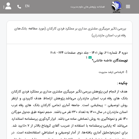
EN
فصلنامه پژوهش های علوم مدیریت
بررسی تاثیر مربیگری مشتری مداری بر عملکرد فردی کارکنان (مورد مطالعه: بانک‌های
رفاه غرب استان مازندران)
دوره 4، شماره 1-2، بهار 1401 - جلد دوم، صفحات 224 - 208
1
نویسندگان :
فاطمه طالشی*
1
- کارشناس ارشد مدیریت
چکیده :
هدف از انجام این پژوهش بررسی تأثیر مربیگری مشتری مداری بر عملکرد فردی کارکنان
بانک های رفاه غرب استان مازندران می‌باشد.پژوهش ازلحاظ هدف کاربردی و ازنظر
روش توصیفی – پیمایشی است. جامعه آماری تمامی کارکنان بانک های رفاه غرب
استان مازندران در سال ۱۴۰۰ به تعداد 230 نفر می باشند. حجم نمونه طبق جدول مورگان
140 نفر و نمونه‌گیری به روش تصادفی ساده می باشد. ابزار گردآوری پرسشنامه استاندارد
می‌باشد که پایایی پرسشنامه با استفاده از ضریب آلفای کرونباخ بالاتر از 0.7تایید شد.
براي تجزیه‌وتحلیل آماري یافته‌ها، از آمار توصيفي و استنباطي استفاده‌شده است. در