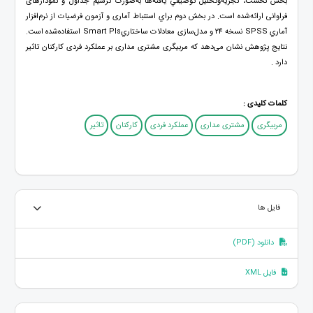
بخش نخست، تجزیه‌وتحلیل توصيفي یافته‌ها به‌صورت ترسيم جداول و نمودارهای
فراوانی ارائه‌شده است. در بخش دوم براي استنباط آماری و آزمون فرضیات از نرم‌افزار
آماري SPSS نسخه 24 و مدل‌سازی معادلات ساختاريSmart Pls‌ استفاده‌شده است.
نتایج پژوهش نشان می‌دهد که مربیگری مشتری مداری بر عملکرد فردی کارکنان تاثیر
دارد .
کلمات کلیدی :
مربیگری
مشتری مداری
عملکرد فردی
کارکنان
تاثیر
فایل ها
دانلود (PDF)
فایل XML