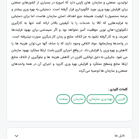
تولیدی، صنعتی و سازمان های ژاپنی دارد که امروزه در بسیاری از کشورهای صنعتی
برای افزایش بهره وری مورد الگوبرداری قرار گرفته است. دستیابی به بهره وری بیشتر و
عرضه محصول با کیفیت همیشه جزو اهداف اصلی سازمان هاست، اما برای دستیابی
به فرایندهایی که کالا یا خدمات را با کیفیتی بالاتر ارائه کنند تنها به کارگیری
تکنولوژی¬های نوین موفقیت آمیز نخواهد بود و اگر سیستمی برای بهبود فرایندها
تعریف و به کار گرفته نشود به جز اتلاف منابع و زمان کار دیگری صورت نپذیرفته است.
در واحدها وسازمانها، مواد اتلافی وجود دارند که با حذف آنها می توان هزینه ها را
کاهش و بهره وری را افزایش داد. در واقع اجرای کایزن باعث ارتقا عملکرد بهبود سازمان
می شود. بنابراین به دلیل توانایی کایزن در کاهش هزینه ها و جلوگیری از اتلاف منابع
ارتقا منابع وسطح عملکرد و افزایش بهره وری کاربرد و اجرای آن در همه واحدهای
صنعتی و سازمان ها توصیه می گردد.
کلمات کلیدی :
کایزن
بهره وری سازمانی
سازمان
صنعت
فایل ها