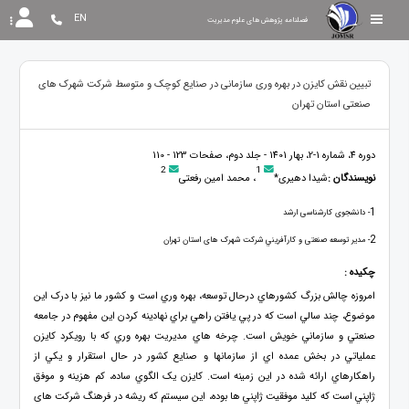
EN
فصلنامه پژوهش های علوم مدیریت
تبیین نقش کایزن در بهره وری سازمانی در صنایع کوچک و متوسط شرکت شهرک های
صنعتی استان تهران
دوره 4، شماره 1-2، بهار 1401 - جلد دوم، صفحات 123 - 110
2
1
نویسندگان :
شیدا دهیری*
، محمد امین رفعتی
1
- دانشجوی کارشناسی ارشد
2
- مدیر توسعه صنعتی و كارآفريني شرکت شهرک های استان تهران
چکیده :
امروزه چالش بزرگ کشورهاي درحال توسعه، بهره وري است و کشور ما نيز با درک اين
موضوع، چند سالي است که در پي يافتن راهي براي نهادينه کردن اين مفهوم در جامعه
صنعتي و سازماني خويش است. چرخه هاي مديريت بهره وري که با رويکرد کايزن
عملياتي در بخش عمده اي از سازمانها و صنايع کشور در حال استقرار و يکي از
راهکارهاي ارائه شده در اين زمينه است. کايزن يک الگوي ساده، کم هزينه و موفق
ژاپني است که کليد موفقيت ژاپني ها بوده، این سیستم که ریشه در فرهنگ شرکت های