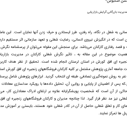
سن اشکبوس*
دیریت بازرگانی گرایش بازاریابی
انی به شغل در نگاه، راه رفتن، طرز ایستادن و حرف زدن آنها نمایان است. این عامل
 است که در انگیزش نیروی انسانی، رضایت شغلی و تعهد سازمانی اثر مستقیم دارد
 و قصد رفتاری کارکنان می‌باشد. برای سنجش این مقوله می‌توان از پرسشنامه نگرش 
همیت موضوع در این مقاله به ، تاثیر نگرش شغلی کارکنان در مدیریت بازاریاب
جیره ای افق کورش در استان لرستان انجام شده است. تحقیق از نظر هدف کارب
ت.جامعه آماری پژوهش مشتمل بر کلیه کارکنان فروشگاههای زنجیره ای افق کورش استا
ز بین آنها 341 نفر به روش نمونه‌گیری تصادفی طبقه ای انتخاب گردید. ابزارهای پژوهش شامل 
،که پس از اطمینان از پایایی و روایی آن، تحلیل داده‌ها با رویکرد مدلسازی معادلات 
حاکی از آن است که شخصیت پویشگرایانه علاوه بر ارتقای ادراک معناداری کار، می‌ت
غلی نیز مد نظر قرار گیرد. لذا چنانچه مدیران و کارکنان فروشگاههای زنجیره ای ا
عنای کار و تعلق شغلی حاصل از آن در کادر شغلی خود هستند، بایستی بر آموزش مدی
نل ها تمرکز نمایند.