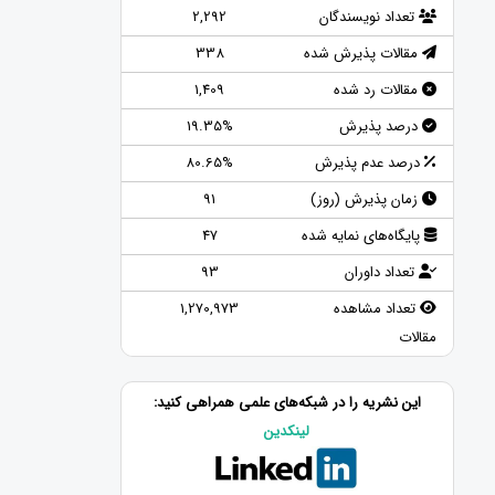
تعداد نویسندگان
2,292
مقالات پذیرش شده
338
مقالات رد شده
1,409
درصد پذیرش
19.35%
درصد عدم پذیرش
80.65%
زمان پذیرش (روز)
91
پایگاه‌های نمایه شده
47
تعداد داوران
93
تعداد مشاهده
1,270,973
مقالات
این نشریه را در شبکه‌های علمی همراهی کنید:
لینکدین