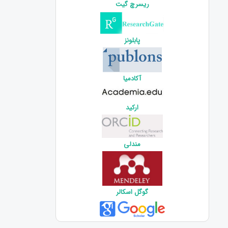
ریسرچ گیت
پابلونز
آکادمیا
ارکید
مندلی
گوگل اسکالر