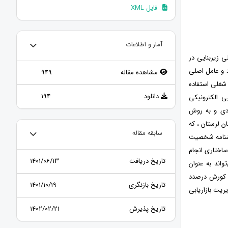
فایل XML
آمار و اطلاعات
ی زیربنایی در
 و عامل اصلی
مشاهده مقاله
949
شغلی استفاده
دانلود
194
ی الکترونیکی
ردی و به روش
ن لرستان ، که
سابقه مقاله
پرسشنامه شخصیت
ساختاری انجام
تاریخ دریافت
1401/06/13
واند به عنوان
فق کورش درصدد
تاریخ بازنگری
1401/10/19
ریت بازاریابی
تاریخ پذیرش
1402/02/21