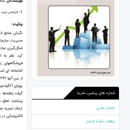
نویسندگان :
مح
1
- کارشناس ارشد م
چکیده :
نگرش منابع انس
مدیریت سازمان
شکل‌گیری نیات
کرد. نظر به ا
فروشگاههای زن
کتابخانه ای اس
ا
پویای آکگوندوز
شماره های پیشین نشریه
گرفت.یافته‌ها 
پیشایند تعلق ش
شماره جاری
ارتقاء تجربه م
الکترونیکی در پ
مقالات آماده انتشار