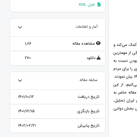
فایل XML
آمار و اطلاعات
مشاهده مقاله
1,116
 کمک می‌کند و
کی از مهمترین
دانلود
270
بودن نسبت به
ی را برای مردم
و دولت به ارمغان می‌آورد. اما همانطوری که رهبر معظم انقلاب اسلامی ایران در سخنرانی نوروزی1401 بیان نمودند:
سابقه مقاله
نیم، از این
مقاله حاضر به
تاریخ دریافت
1401/10/12
ایران تحلیل،
‌وری بخش دولتی
تاریخ بازنگری
1401/12/15
تاریخ پذیرش
1402/02/21