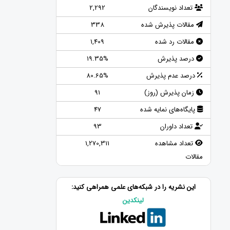
تعداد نویسندگان
2,292
مقالات پذیرش شده
338
مقالات رد شده
1,409
درصد پذیرش
19.35%
درصد عدم پذیرش
80.65%
زمان پذیرش (روز)
91
پایگاه‌های نمایه شده
47
تعداد داوران
93
تعداد مشاهده
1,270,311
مقالات
این نشریه را در شبکه‌های علمی همراهی کنید:
لینکدین