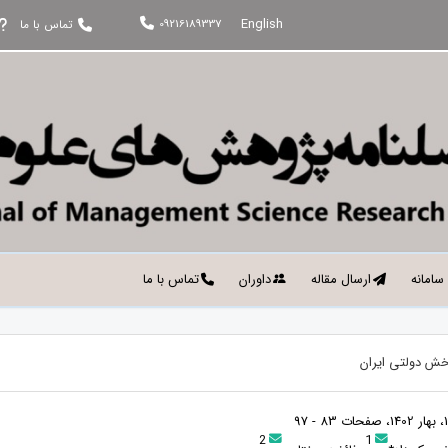
English
09216189337
تماس با ما
 سامانه
ارسال مقاله
داوران
تماس با ما
بخش دولتی ایران
2
1