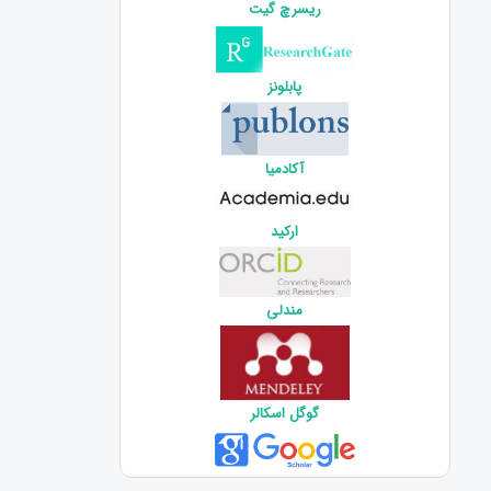
ریسرچ گیت
پابلونز
آکادمیا
ارکید
مندلی
گوگل اسکالر