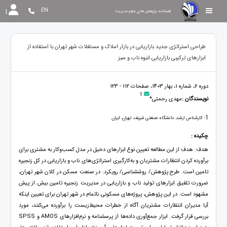
EN
فصلنامه پژوهش های علوم مدیریت
طراحی استراتژی جدید بازاریابی در بازار املاک و مستغلات شهر تهران با استفاده از
‏‏ابزارهای ‏‏ترکیبی بازاریابی انبوه ناب و سبز ‏
دوره 6، شماره 1، بهار 1403، صفحات 112 - 123
1
نویسندگان :
مهدی رحمتی*
1
- کارشناس ارشد، دانشگاه صنعتی شریف، تهران، ایران
چکیده :
هدف: هدف از این مطالعه تعیین نوع ابزارهای دخیل در مدل کسب‌وکار به مشتری برای
برآورده کردن انتظارات مشتریان و ‏‏به‌کارگیری استراتژی‌های ناب و بازاریابی در کل زنجیره
تامین است. طرح پژوهش/ روش‏شناسی/ رویکرد: در صنعت مسکن ‏در کلان شهر تهران،
ضرورت تلفیق ابزارهای تولید ناب و بازاریابی در مدیریت زنجیره تامین بیش از پیش
‏مشهود است. در ‏این پژوهش، پروژه‌های مسکونی ناتمام در شهر تهران برای تعیین اینکه
آیا مدیران انتظارات مشتریان ‏آگاه از خطرات ‏محیط‌زیست را برآورده می‌کنند، مورد