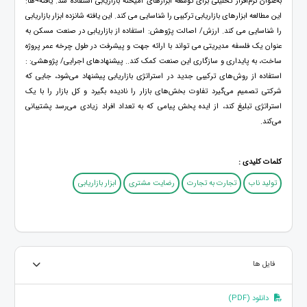
‏به‌عنوان نرم‌افزار تحلیلی برای توسعه ابزارهای آمیخته بازاریابی استفاده شد. یافته¬ها:
این مطالعه ابزارهای بازاریابی ترکیبی را ‏شناسایی می کند. این یافته شانزده ابزار بازاریابی
را شناسایی می کند. ارزش/ اصالت پژوهش: استفاده از بازاریابی در صنعت ‏مسکن به
عنوان یک فلسفه مدیریتی می تواند با ارائه جهت و پیشرفت در طول چرخه عمر ‏پروژه
ساخت، به پایداری و ‏سازگاری این صنعت کمک کند.. پیشنهادهای اجرایی/ پژوهشی: ‏:
استفاده از روش‌های ترکیبی جدید در استراتژی بازاریابی ‏پیشنهاد می‌شود، جایی که
شرکتی تصمیم می‌گیرد تفاوت ‏بخش‌های بازار را نادیده بگیرد و کل بازار را با یک
استراتژی تبلیغ ‏کند، از ایده پخش پیامی که به تعداد افراد زیادی می‌رسد ‏پشتیبانی
می‌کند.‏
کلمات کلیدی :
تولید ناب
تجارت به تجارت
رضایت مشتری
ابزار بازاریابی
فایل ها
دانلود (PDF)