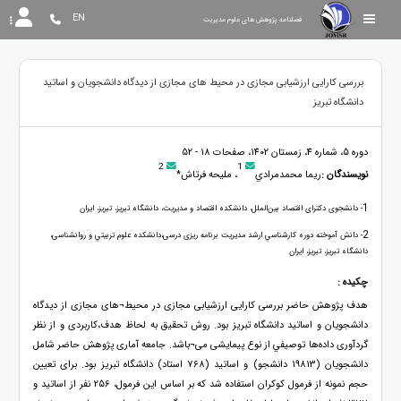
EN
فصلنامه پژوهش های علوم مدیریت
بررسی کارایی ارزشیابی مجازی در محیط های مجازی از دیدگاه دانشجویان و اساتید
دانشگاه تبریز
دوره 5، شماره 4، زمستان 1402، صفحات 18 - 52
2
1
نویسندگان :
ريما محمدمرادي
، مليحه فرتاش*
1
- دانشجوی دکترای اقتصاد بین‌الملل، دانشکده اقتصاد و مدیریت، دانشگاه تبریز، تبریز، ایران
2
- دانش آموخته دوره كارشناسي ارشد مديريت برنامه ریزی درسی،دانشكده علوم تربيتي و روانشناسی،
دانشگاه تبریز، تبریز، ایران
چکیده :
هدف پژوهش حاضر بررسی کارایی ارزشیابی مجازی در محیط¬های مجازی از دیدگاه
دانشجویان و اساتید دانشگاه تبریز بود. روش تحقیق به لحاظ هدف،کاربردی و از نظر
گردآوری داده‌ها توصيفي از نوع پیمایشی می¬باشد. جامعه آماری پژوهش حاضر شامل
دانشجویان (19813 دانشجو) و اساتید (768 استاد) دانشگاه تبریز بود. برای تعیین
حجم نمونه از فرمول کوکران استفاده شد که بر اساس این فرمول، 256 نفر از اساتید و