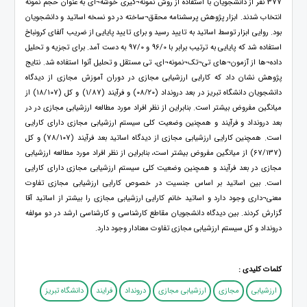
377 نفر از دانشجویان با استفاده از روش نمونه¬گیری خوشه¬ای به عنوان حجم نمونه
انتخاب شدند. ابزار پژوهش پرسشنامه محقق¬ساخته در دو نسخه اساتید و دانشجویان
بود. روایی ابزار توسط اساتید به تایید رسید و برای تایید پایایی از ضریب آلفای کرونباخ
استفاده شد که پایایی به ترتیب برابر با 96/0 و 97/0 به دست آمد. برای تجزیه و تحلیل
داده¬ها از آزمون¬های تی¬تک¬نمونه¬ای، تی مستقل و تحلیل آنوا استفاده شد. نتایج
پژوهش نشان داد که کارایی ارزشیابی مجازی در دوران آموزش مجازی از دیدگاه
دانشجویان دانشگاه تبریز در بعد درونداد (08/20) و فرآیند (1/87) و کل (18/107) از
میانگین مفروض بیشتر است. بنابراین از نظر افراد مورد مطالعه ارزشیابی مجازی در در
بعد درونداد و فرآیند و همچنین وضعیت کلی سیستم ارزشیابی مجازی دارای کارایی
است. همچنین کارایی ارزشیابی مجازی از دیدگاه اساتید بعد فرآیند (78/107) و کل
(67/137) از میانگین مفروض بیشتر است، بنابراین از نظر افراد مورد مطالعه ارزشیابی
مجازی در بعد فرآیند و همچنین وضعیت کلی سیستم ارزشیابی مجازی دارای کارایی
است. بین اساتید بر اساس جنسیت در خصوص کارایی ارزشیابی مجازی تفاوت
معنی¬داری وجود دارد و اساتید خانم کارایی ارزشیابی مجازی را بیشتر از اساتید آقا
گزارش کردند. بین دیدگاه دانشجویان مقاطع کارشناسی و کارشناسی ارشد در دو مولفه
درونداد و کل سیستم ارزشیابی مجازی تفاوت معنادار وجود دارد.
کلمات کلیدی :
ارزشیابی
مجازی
ارزشیابی مجازی
درونداد
فرایند
دانشگاه تبریز