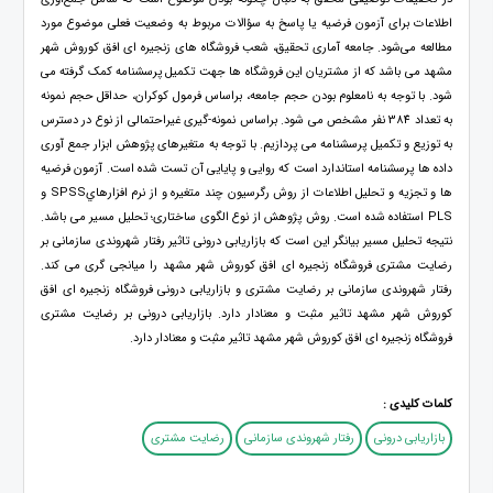
اطلاعات برای آزمون فرضیه یا پاسخ به سؤالات مربوط به وضعیت فعلی موضوع مورد
مطالعه می‌شود. جامعه آماری تحقیق، شعب فروشگاه های زنجیره ای افق کوروش شهر
مشهد می باشد که از مشتریان این فروشگاه ها جهت تکمیل پرسشنامه کمک گرفته می
شود. با توجه به نامعلوم بودن حجم جامعه، براساس فرمول کوکران، حداقل حجم نمونه
به تعداد 384 نفر مشخص می شود. براساس نمونه-گیری غیراحتمالی از نوع در دسترس
به توزیع و تکمیل پرسشنامه می پردازیم. با توجه به متغیرهای پژوهش ابزار جمع آوری
داده ها پرسشنامه استاندارد است که روایی و پایایی آن تست شده است. آزمون فرضیه
ها و تجزیه و تحلیل اطلاعات از روش رگرسيون چند متغيره و از نرم افزارهايSPSS و
PLS استفاده شده است. روش پژوهش از نوع الگوی ساختاری؛ تحلیل مسیر می باشد.
نتیجه تحلیل مسیر بیانگر این است که بازاریابی درونی تاثیر رفتار شهروندی سازمانی بر
رضایت مشتری فروشگاه زنجیره ای افق کوروش شهر مشهد را میانجی گری می کند.
رفتار شهروندی سازمانی بر رضایت مشتری و بازاریابی درونی فروشگاه زنجیره ای افق
کوروش شهر مشهد تاثیر مثبت و معنادار دارد. بازاریابی درونی بر رضایت مشتری
فروشگاه زنجیره ای افق کوروش شهر مشهد تاثیر مثبت و معنادار دارد.
کلمات کلیدی :
بازاریابی درونی
رفتار شهروندی سازمانی
رضایت مشتری