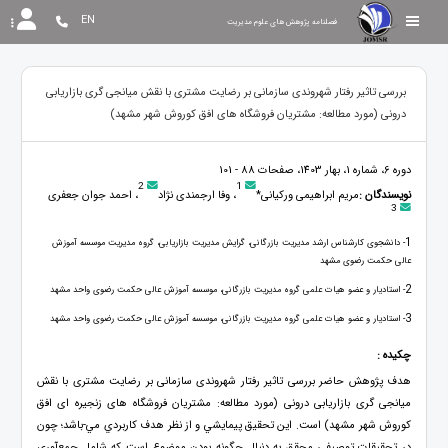
EN
فصلنامه پژوهش های علوم مدیریت
بررسی تاثیر رفتار شهروندی سازمانی بر رضایت مشتری با نقش میانجی گری بازاریابی
درونی (مورد مطالعه: مشتریان فروشگاه های افق کوروش شهر مشهد)
دوره 6، شماره 1، بهار 1403، صفحات 88 - 101
2
1
نویسندگان :
مریم ابراهیمی ورکیانی*
، وفا ارجمندی نژاد
، احمد جوان جعفری
3
1
- دانشجوی کارشناس ارشد مدیریت بازرگانی، گرایش مدیریت بازاریابی، گروه مدیریت موسسه آموزش
عالی حکمت رضوی مشهد
2
- استادیار و عضو هیات علمی گروه مدیریت بازرگانی، موسسه آموزش عالی حکمت رضوی واحد مشهد
3
- استادیار و عضو هیات علمی گروه مدیریت بازرگانی، موسسه آموزش عالی حکمت رضوی واحد مشهد
چکیده :
هدف پژوهش حاضر بررسی تاثیر رفتار شهروندی سازمانی بر رضایت مشتری با نقش
میانجی گری بازاریابی درونی (مورد مطالعه: مشتریان فروشگاه های زنجیره ای افق
کوروش شهر مشهد) است. اين تحقيق پيمايشي و از نظر هدف کاربردي مي-باشد؛ چون
در تحقیقات توصیفی محقق به دنبال چگونه بودن موضوع است که شامل جمع‌آوری