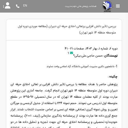
EN
فصلنامه پژوهش های علوم مدیریت
بررسی تاثیر دانش افزایی برتعالی اخلاق حرفه ای دبیران (مطالعه موردی:دوره اول
متوسطه منطقه 14 شهر تهران)
دوره 6، شماره 1، بهار 1403، صفحات 21 - 41
1
نویسندگان :
حسن حاجی علی بیکی*
1
- دانشجوی دکتری مدیریت آموزشی دانشگاه آزاد اسلامی واحد دماوند
چکیده :
پژوهش حاضر با هدف مطالعه با بررسی تاثیر دانش افزایی بر تعالی اخلاق حرفه ای
دبیران دوره اول متوسطه منطقه 14 شهر تهران انجام گرفت. جامعه آماری این پژوهش
عبارت بودند از کلیه معلمان منطقه 14 تهران که در سال تحصیلی 96-1395 در مقطع
متوسطه اول تدریس می نمودند. حجم نمونه 234 با استفاده از جدول کرجسی و مورگان
تعیین و روش نمونه گیری تصادفی طبقه ای نسبی بر اساس جنسیت انتخاب شدند. ابزار
جمع آوری داده ها عبارت بودند از پرسشنامه یادگیری سازمانی (نیف، 2001)، پرسشنامه
خودپنداره تحصیلی و پرسشنامه اخلاق حرفه ای جهت تجزیه و تحلیل داده ها در دو