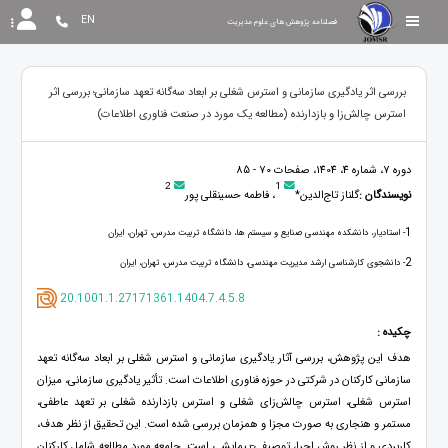
EN
فصلنامه پژوهش های علوم مدیریت
بررسی اثر یادگیری سازمانی و استرس شغلی بر ابعاد سه‌گانه تعهد سازمانی؛ بررسی اثر
استرس چالش‌زا و بازدارنده (مطالعه یک مورد در صنعت فناوری اطلاعات)
دوره 7، شماره 4، 1404، صفحات 70 - 85
2
1
نویسندگان :
گلناز تاج‌الدین*
، فاطمه حسینقلی پور
1
- استادیار، دانشکده مهندسی صنایع و سیستم ها، دانشگاه تربیت مدرس، تهران، ایران
2
- دانشجوی کارشناسی ارشد مدیریت مهندسی، دانشگاه تربیت مدرس، تهران، ایران
20.1001.1.27171361.1404.7.4.5.8
چکیده :
هدف این پژوهش، بررسی آثار یادگیری سازمانی و استرس شغلی بر ابعاد سه‌گانه تعهد
سازمانی کارکنان در شرکتی در حوزه فناوری اطلاعات است. تأثیر یادگیری سازمانی، میزان
استرس شغلی، استرس چالش‌زای شغلی و استرس بازدارنده شغلی بر تعهد عاطفی،‌
مستمر و هنجاری به صورت مجزا و همزمان بررسی شده است. این تحقیق از نظر هدف،
کاربردی و از نظر روش اجرا، توصیفی-پیمایشی است. جامعه مورد مطالعه شامل کارکنان